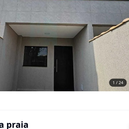
1
/ 24
a praia